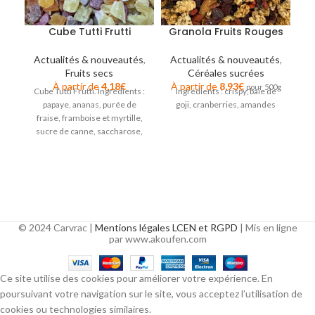
Cube Tutti Frutti
Granola Fruits Rouges
Actualités & nouveautés
,
Actualités & nouveautés
,
Fruits secs
Céréales sucrées
A
À partir de
4,18
€
À partir de
8,93
€
pour 500g
Cube Tutti Frutti. Ingrédients :
Ingrédients : crispy, baie de
papaye, ananas, purée de
goji, cranberries, amandes
M
fraise, framboise et myrtille,
2
sucre de canne, saccharose,
m
pomme, fibres d’amans,
© 2024 Carvrac |
Mentions légales LCEN et RGPD
| Mis en ligne
par www.akoufen.com
Ce site utilise des cookies pour améliorer votre expérience. En
poursuivant votre navigation sur le site, vous acceptez l’utilisation de
cookies ou technologies similaires.