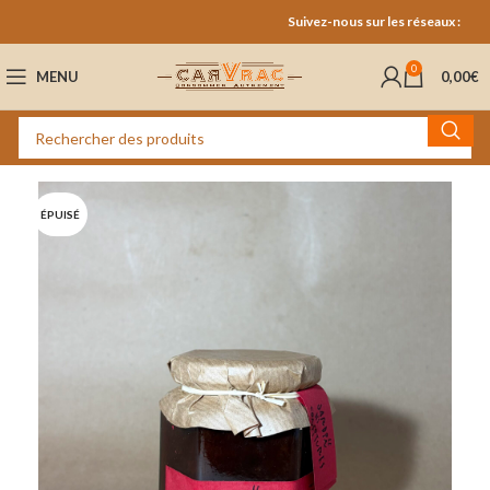
Suivez-nous sur les réseaux :
0
MENU
0,00
€
ÉPUISÉ