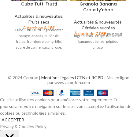
Cube Tutti Frutti
Granola Banana
Crousty’choc
Actualités & nouveautés
,
Fruits secs
Actualités & nouveautés
,
À partir de
4,18
€
Céréales sucrées
Cube Tutti Frutti. Ingrédients :
À partir de
7,08
€
pour 500g
papaye, ananas, purée de
Ingrédients : crispy, noisettes,
fraise, framboise et myrtille,
bananes séchés, pépites
sucre de canne, saccharose,
choco
su
pomme, fibres d’amans,
© 2024 Carvrac |
Mentions légales LCEN et RGPD
| Mis en ligne
par www.akoufen.com
Ce site utilise des cookies pour améliorer votre expérience. En
poursuivant votre navigation sur le site, vous acceptez l’utilisation de
cookies ou technologies similaires.
ACCEPTER
Privacy & Cookies Policy