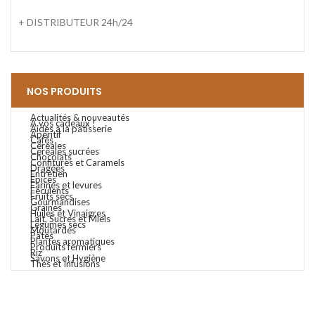
+ DISTRIBUTEUR 24h/24
NOS PRODUITS
Actualités & nouveautés
A vos cadeaux !
Aides à la pâtisserie
Apéritif
Cafés
Céréales
Céréales sucrées
Chocolats
Confitures et Caramels
Dragées
Entretien
Epices
Farines et levures
Féculents
Fruits secs
Gourmandises
Graines
Huiles et Vinaigres
Lait, Sucres et Miels
Légumes secs
Moutardes
Pâtes
Plantes aromatiques
Produits fermiers
Riz
Savons et Hygiène
Thés et Infusions