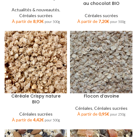
au chocolat BIO
Actualités & nouveautés
,
Céréales sucrées
Céréales sucrées
À partir de
8,93
€
À partir de
7,20
€
pour 500g
pour 500g
Céréale Crispy nature
Flocon d’avoine
BIO
Céréales
,
Céréales sucrées
Céréales sucrées
À partir de
0,95
€
pour 250g
À partir de
4,42
€
pour 500g