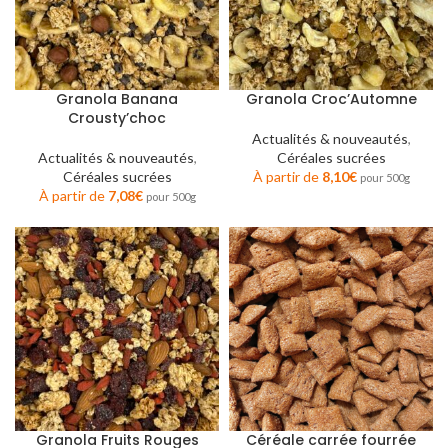
Granola Banana
Granola Croc’Automne
Crousty’choc
Actualités & nouveautés
,
Actualités & nouveautés
,
Céréales sucrées
Céréales sucrées
À partir de
8,10
€
pour 500g
À partir de
7,08
€
pour 500g
Granola Fruits Rouges
Céréale carrée fourrée