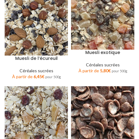
Muesli exotique
Muesli de l’écureuil
Céréales sucrées
À partir de
5,80
€
Céréales sucrées
pour 500g
À partir de
6,45
€
pour 500g