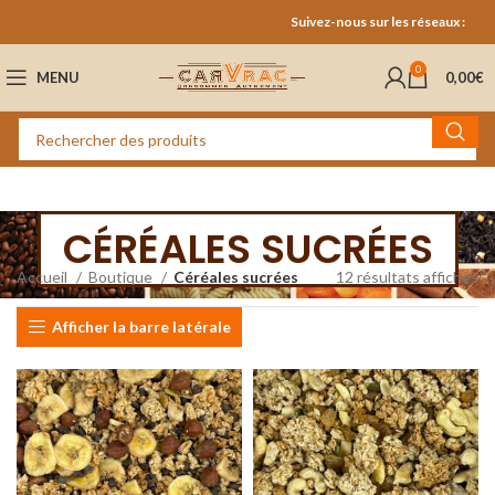
Suivez-nous sur les réseaux :
0
MENU
0,00
€
CÉRÉALES SUCRÉES
Accueil
Boutique
Céréales sucrées
12 résultats affichés
Afficher la barre latérale