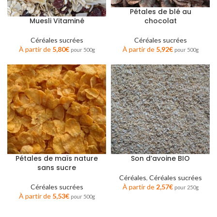
Pétales de blé au
chocolat
Muesli Vitaminé
Céréales sucrées
Céréales sucrées
À partir de
5,92
€
À partir de
5,80
€
pour 500g
pour 500g
Pétales de maïs nature
Son d’avoine BIO
sans sucre
Céréales
,
Céréales sucrées
Céréales sucrées
À partir de
2,57
€
pour 250g
À partir de
5,53
€
pour 500g