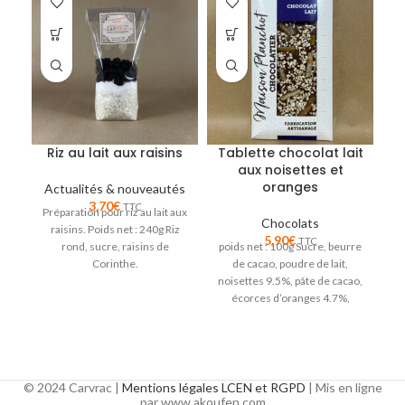
Riz au lait aux raisins
Tablette chocolat lait
aux noisettes et
n
oranges
Actualités & nouveautés
3,70
€
TTC
Préparation pour riz au lait aux
Chocolats
raisins. Poids net : 240g Riz
5,90
€
TTC
rond, sucre, raisins de
poids net : 100g Sucre, beurre
Corinthe.
de cacao, poudre de lait,
a
noisettes 9.5%, pâte de cacao,
écorces d’oranges 4.7%,
émulsifiant
co
© 2024 Carvrac |
Mentions légales LCEN et RGPD
| Mis en ligne
par www.akoufen.com