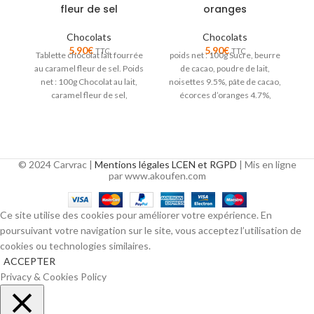
fleur de sel
oranges
Chocolats
Chocolats
Ta
5,90
€
5,90
€
TTC
TTC
Tablette chocolat lait fourrée
poids net : 100g Sucre, beurre
ca
au caramel fleur de sel. Poids
de cacao, poudre de lait,
net : 100g Chocolat au lait,
noisettes 9.5%, pâte de cacao,
caramel fleur de sel,
écorces d’oranges 4.7%,
émulsifiant
© 2024 Carvrac |
Mentions légales LCEN et RGPD
| Mis en ligne
par www.akoufen.com
Ce site utilise des cookies pour améliorer votre expérience. En
poursuivant votre navigation sur le site, vous acceptez l’utilisation de
cookies ou technologies similaires.
ACCEPTER
Privacy & Cookies Policy