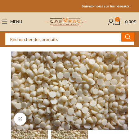
Suivez-nous sur les réseaux :
0
MENU
0,00
€
Cliquez pour agrandir