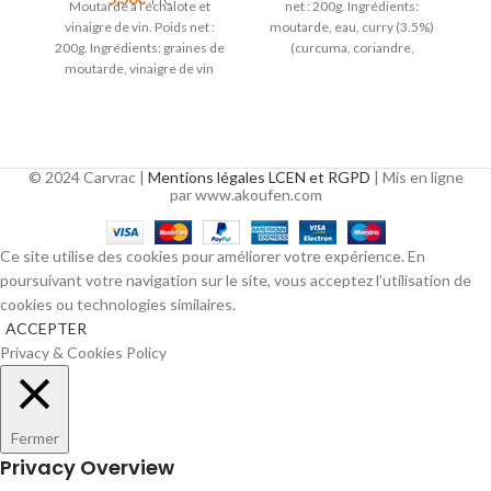
Moutarde à l’échalote et
net : 200g. Ingrédients:
M
vinaigre de vin. Poids net :
moutarde, eau, curry (3.5%)
2
200g. Ingrédients: graines de
(curcuma, coriandre,
m
moutarde, vinaigre de vin
fenugrec, oignon, poivre noir,
rouge (30%),
girofle, muscade),
© 2024 Carvrac |
Mentions légales LCEN et RGPD
| Mis en ligne
par www.akoufen.com
Ce site utilise des cookies pour améliorer votre expérience. En
poursuivant votre navigation sur le site, vous acceptez l’utilisation de
cookies ou technologies similaires.
ACCEPTER
Privacy & Cookies Policy
Fermer
Privacy Overview