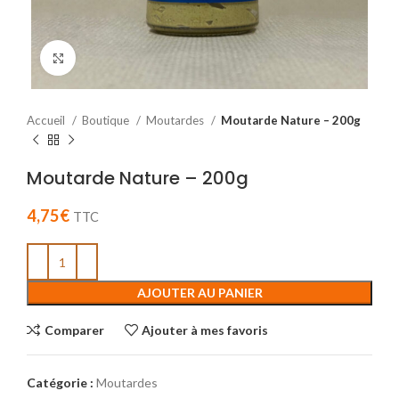
Cliquez pour agrandir
Accueil
Boutique
Moutardes
Moutarde Nature – 200g
Moutarde Nature – 200g
4,75
€
TTC
AJOUTER AU PANIER
Comparer
Ajouter à mes favoris
Catégorie :
Moutardes