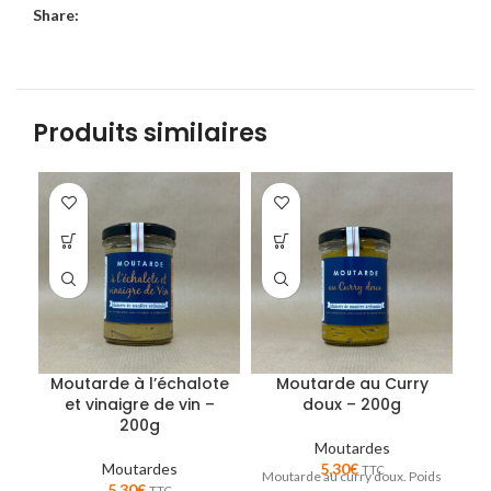
Share:
Produits similaires
Moutarde à l’échalote
Moutarde au Curry
et vinaigre de vin –
doux – 200g
200g
Moutardes
A
Moutardes
5,30
€
TTC
Moutarde au curry doux. Poids
5,30
€
TTC