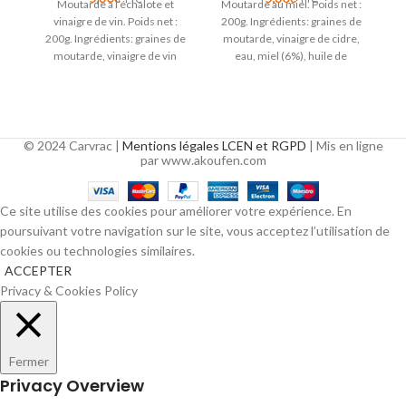
Moutarde à l’échalote et
Moutarde au miel. Poids net :
ne
vinaigre de vin. Poids net :
200g. Ingrédients: graines de
200g. Ingrédients: graines de
moutarde, vinaigre de cidre,
ci
moutarde, vinaigre de vin
eau, miel (6%), huile de
rouge (30%),
tournesol,
© 2024 Carvrac |
Mentions légales LCEN et RGPD
| Mis en ligne
par www.akoufen.com
Ce site utilise des cookies pour améliorer votre expérience. En
poursuivant votre navigation sur le site, vous acceptez l’utilisation de
cookies ou technologies similaires.
ACCEPTER
Privacy & Cookies Policy
Fermer
Privacy Overview