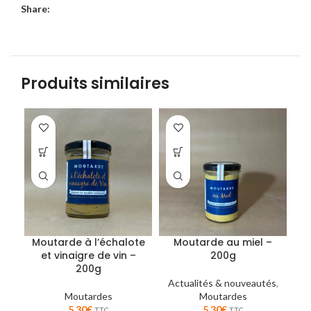
Share:
Produits similaires
Moutarde à l’échalote
Moutarde au miel –
M
et vinaigre de vin –
200g
200g
Actualités & nouveautés
,
Moutardes
Moutardes
M
5,30
€
5,30
€
TTC
TTC