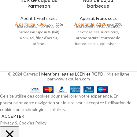
Noix de cajou au
Noix de cajou
M
Parmesan
barbecue
Apéritif
,
Fruits secs
Apéritif
,
Fruits secs
À partir de
7,86
€
À partir de
7,12
€
À
pour 250g
pour 250g
Ingrédients: Noix de cajou,
Ingrédients : Noix de cajou,
parmesan râpé AOP (lait)
dextrose, sel, sucre roux,
4.5%, sel, fibre d’acacia,
arôme naturel et arôme de
arôme.
fumée, épices, épaississant :
ac
gomme arabique.
© 2024 Carvrac |
Mentions légales LCEN et RGPD
| Mis en ligne
par www.akoufen.com
Ce site utilise des cookies pour améliorer votre expérience. En
poursuivant votre navigation sur le site, vous acceptez l’utilisation de
cookies ou technologies similaires.
ACCEPTER
Privacy & Cookies Policy