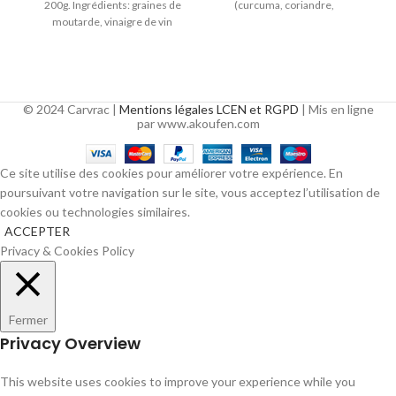
200g. Ingrédients: graines de
(curcuma, coriandre,
m
moutarde, vinaigre de vin
fenugrec, oignon, poivre noir,
rouge (30%),
girofle, muscade),
© 2024 Carvrac |
Mentions légales LCEN et RGPD
| Mis en ligne
par www.akoufen.com
Ce site utilise des cookies pour améliorer votre expérience. En
poursuivant votre navigation sur le site, vous acceptez l’utilisation de
cookies ou technologies similaires.
ACCEPTER
Privacy & Cookies Policy
Fermer
Privacy Overview
This website uses cookies to improve your experience while you