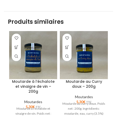
Produits similaires
Moutarde à l’échalote
Moutarde au Curry
et vinaigre de vin –
doux – 200g
200g
Moutardes
A
Moutardes
5,30
€
TTC
Moutarde au curry doux. Poids
5,30
€
TTC
Moutarde à l’échalote et
net : 200g. Ingrédients:
M
vinaigre de vin. Poids net :
moutarde, eau, curry (3.5%)
2