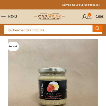
Suivez-nous sur les réseaux :
0
MENU
0,00
€
ÉPUISÉ