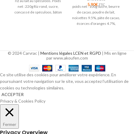
riz au lait au spéculoos. Poids
Ta
5,90
€
TTC
net : 220g Riz rond, sucre,
poids net : 100g Sucre, beurre
ca
concassé de spéculoos, bâton
de cacao, poudre de lait,
de
noisettes 9.5%, pâte de cacao,
écorces d’oranges 4.7%,
émulsifiant
© 2024 Carvrac |
Mentions légales LCEN et RGPD
| Mis en ligne
par www.akoufen.com
Ce site utilise des cookies pour améliorer votre expérience. En
poursuivant votre navigation sur le site, vous acceptez l’utilisation de
cookies ou technologies similaires.
ACCEPTER
Privacy & Cookies Policy
Fermer
Privacy Overview