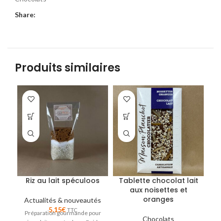
Share:
Produits similaires
Riz au lait spéculoos
Tablette chocolat lait
aux noisettes et
oranges
Actualités & nouveautés
5,15
€
TTC
Préparation gourmande pour
Chocolats