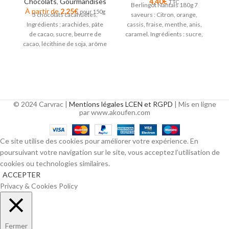
Chocolats
,
Gourmandises
4,40
€
TTC
Berlingot Nantais 180g 7
À partir de
2,25
€
À
pour 150g
3 chocolats cacahuètes.
saveurs : Citron, orange,
Ingrédients : arachides, pâte
cassis, fraise, menthe, anis,
de cacao, sucre, beurre de
caramel. Ingrédients : sucre,
In
cacao, lécithine de soja, arôme
sirop de glucose, arômes
s
naturel de vanille.
© 2024 Carvrac |
Mentions légales LCEN et RGPD
| Mis en ligne
par www.akoufen.com
Ce site utilise des cookies pour améliorer votre expérience. En
poursuivant votre navigation sur le site, vous acceptez l’utilisation de
cookies ou technologies similaires.
ACCEPTER
Privacy & Cookies Policy
Fermer