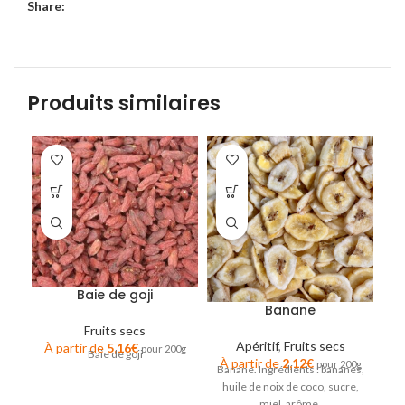
Share:
Produits similaires
Baie de goji
Banane
Fruits secs
Apéritif
,
Fruits secs
À partir de
5,16
€
À
pour 200g
Baie de goji
Ci
À partir de
2,12
€
pour 200g
Banane. Ingrédients : bananes,
:
huile de noix de coco, sucre,
miel, arôme.