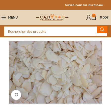
Suivez-nous sur les réseaux :
0
MENU
0,00
€
Cliquez pour agrandir